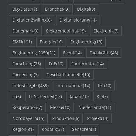
Big-Data
(17)
Branche
(43)
Digital
(8)
Digitaler Zwilling
(6)
Digitalisierung
(14)
Dänemark
(9)
Elektromobilität
(15)
Elektronik
(7)
EMN
(101)
Energie
(16)
Engineering
(18)
Engineering 2050
(21)
Event
(14)
Fachkräfte
(43)
Forschung
(25)
FuE
(10)
Fördermittel
(14)
Förderung
(7)
Geschäftsmodelle
(10)
Industrie_4.0
(459)
International
(14)
IoT
(10)
IT
(6)
IT-Sicherheit
(13)
Japan
(10)
KI
(47)
Kooperation
(7)
Messe
(10)
Niederlande
(11)
Nordbayern
(15)
Produktion
(6)
Projekt
(13)
Region
(81)
Robotik
(31)
Sensoren
(8)