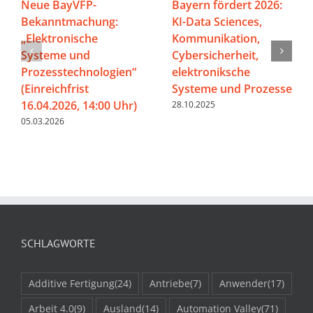
Neue BayVFP-
Bayern fördert 2026:
Bekanntmachung:
KI-Data Sciences,
„Elektronische
Kommunikation,
Systeme und
Cybersicherheit,
Prozesstechnologien“
elektroniksche
(Einreichfrist
Systeme und Prozesse
16.04.2026, 14:00 Uhr)
28.10.2025
05.03.2026
SCHLAGWORTE
Additive Fertigung
(24)
Antriebe
(7)
Anwender
(17)
Arbeit 4.0
(9)
Ausland
(14)
Automation Valley
(71)