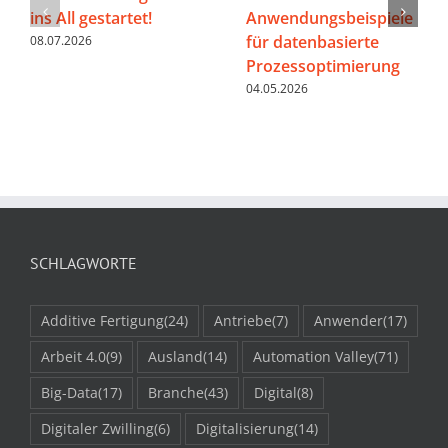
ins All gestartet!
Anwendungsbeispiele
für datenbasierte
08.07.2026
Prozessoptimierung
04.05.2026
SCHLAGWORTE
Additive Fertigung
(24)
Antriebe
(7)
Anwender
(17)
Arbeit 4.0
(9)
Ausland
(14)
Automation Valley
(71)
Big-Data
(17)
Branche
(43)
Digital
(8)
Digitaler Zwilling
(6)
Digitalisierung
(14)