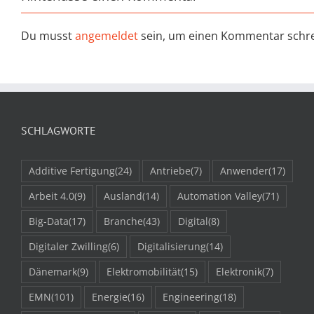
Du musst
angemeldet
sein, um einen Kommentar schre
SCHLAGWORTE
Additive Fertigung
(24)
Antriebe
(7)
Anwender
(17)
Arbeit 4.0
(9)
Ausland
(14)
Automation Valley
(71)
Big-Data
(17)
Branche
(43)
Digital
(8)
Digitaler Zwilling
(6)
Digitalisierung
(14)
Dänemark
(9)
Elektromobilität
(15)
Elektronik
(7)
EMN
(101)
Energie
(16)
Engineering
(18)