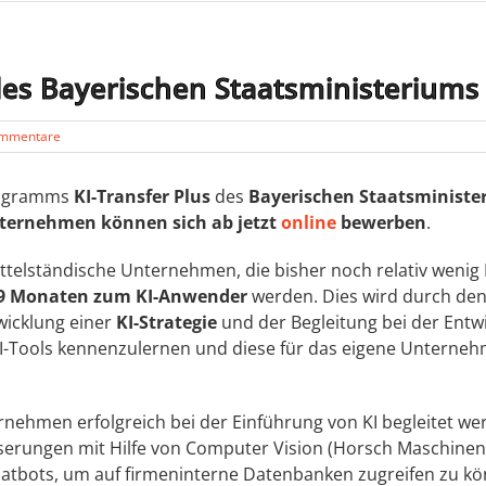
des Bayerischen Staatsministeriums 
ommentare
programms
KI-Transfer Plus
des
Bayerischen Staatsminister
ternehmen können sich ab jetzt
online
bewerben
.
mittelständische Unternehmen, die bisher noch relativ wenig
 9 Monaten zum KI-Anwender
werden. Dies wird durch den
twicklung einer
KI-Strategie
und der Begleitung bei der Entw
 KI-Tools kennenzulernen und diese für das eigene Unterneh
rnehmen erfolgreich bei der Einführung von KI begleitet 
sserungen mit Hilfe von Computer Vision (Horsch Maschine
atbots, um auf firmeninterne Datenbanken zugreifen zu kö