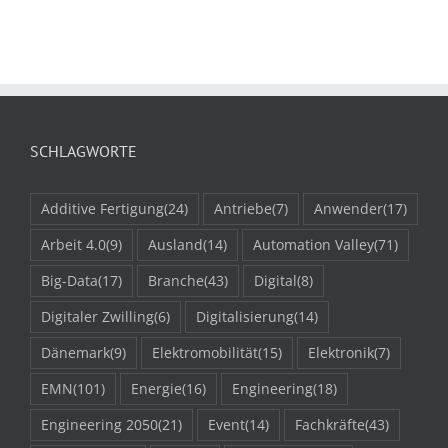
SCHLAGWORTE
Additive Fertigung
(24)
Antriebe
(7)
Anwender
(17)
Arbeit 4.0
(9)
Ausland
(14)
Automation Valley
(71)
Big-Data
(17)
Branche
(43)
Digital
(8)
Digitaler Zwilling
(6)
Digitalisierung
(14)
Dänemark
(9)
Elektromobilität
(15)
Elektronik
(7)
EMN
(101)
Energie
(16)
Engineering
(18)
Engineering 2050
(21)
Event
(14)
Fachkräfte
(43)