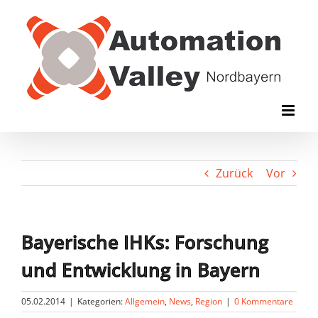
Zum
Inhalt
springen
Zurück
Vor
Bayerische IHKs: Forschung
und Entwicklung in Bayern
05.02.2014
|
Kategorien:
Allgemein
,
News
,
Region
|
0 Kommentare