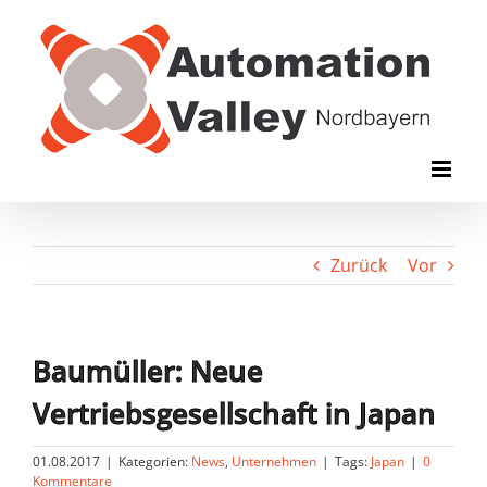
Zum
Inhalt
springen
Zurück
Vor
Baumüller: Neue
Vertriebsgesellschaft in Japan
01.08.2017
|
Kategorien:
News
,
Unternehmen
|
Tags:
Japan
|
0
Kommentare