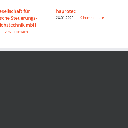
sellschaft für
haprotec
ische Steuerungs-
28.01.2025
|
0 Kommentare
iebstechnik mbH
|
0 Kommentare