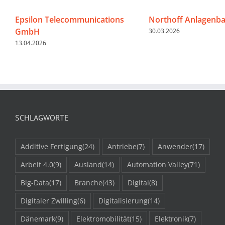
Epsilon Telecommunications
Northoff Anlagenb
GmbH
30.03.2026
13.04.2026
SCHLAGWORTE
Additive Fertigung
(24)
Antriebe
(7)
Anwender
(17)
Arbeit 4.0
(9)
Ausland
(14)
Automation Valley
(71)
Big-Data
(17)
Branche
(43)
Digital
(8)
Digitaler Zwilling
(6)
Digitalisierung
(14)
Dänemark
(9)
Elektromobilität
(15)
Elektronik
(7)