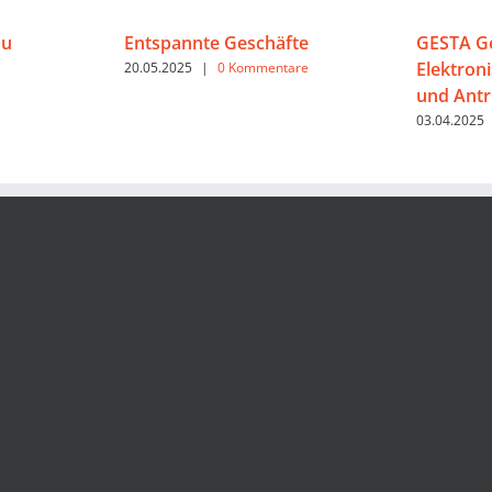
au
Entspannte Geschäfte
GESTA Ge
Elektron
20.05.2025
|
0 Kommentare
und Antr
03.04.2025