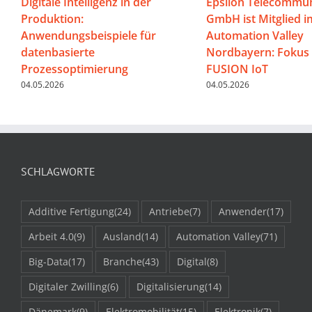
Digitale Intelligenz in der
Epsilon Telecommun
Produktion:
GmbH ist Mitglied i
Anwendungsbeispiele für
Automation Valley
datenbasierte
Nordbayern: Fokus 
Prozessoptimierung
FUSION IoT
04.05.2026
04.05.2026
SCHLAGWORTE
Additive Fertigung
(24)
Antriebe
(7)
Anwender
(17)
Arbeit 4.0
(9)
Ausland
(14)
Automation Valley
(71)
Big-Data
(17)
Branche
(43)
Digital
(8)
Digitaler Zwilling
(6)
Digitalisierung
(14)
Dänemark
(9)
Elektromobilität
(15)
Elektronik
(7)