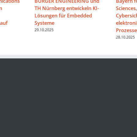
ications
BURGER ENGINEERING und
Bayern f
m
TH Nürnberg entwickeln KI-
Sciences
Lösungen für Embedded
Cybersic
auf
Systeme
elektron
Prozesse
29.10.2025
28.10.2025