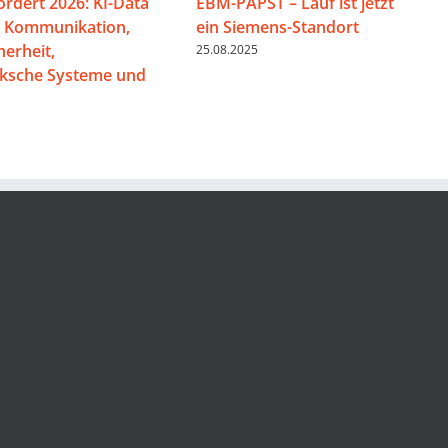
ördert 2026: KI-Data
EBM-PAPST – Lauf ist jetzt
, Kommunikation,
ein Siemens-Standort
herheit,
25.08.2025
iksche Systeme und