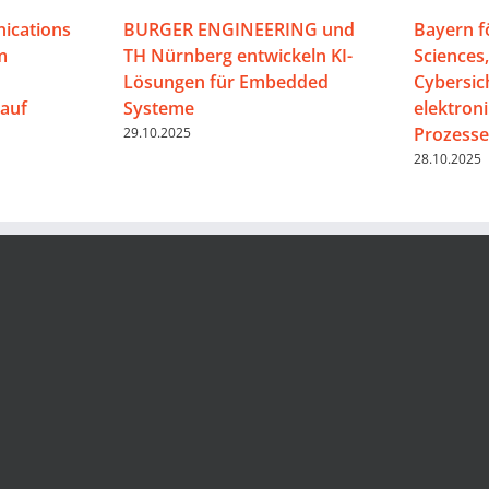
ications
BURGER ENGINEERING und
Bayern f
m
TH Nürnberg entwickeln KI-
Sciences
Lösungen für Embedded
Cybersic
auf
Systeme
elektron
Prozesse
29.10.2025
28.10.2025