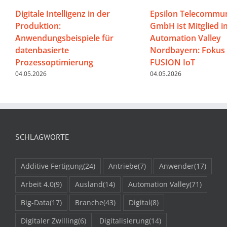
Digitale Intelligenz in der
Epsilon Telecommun
Produktion:
GmbH ist Mitglied i
Anwendungsbeispiele für
Automation Valley
datenbasierte
Nordbayern: Fokus 
Prozessoptimierung
FUSION IoT
04.05.2026
04.05.2026
SCHLAGWORTE
Additive Fertigung
(24)
Antriebe
(7)
Anwender
(17)
Arbeit 4.0
(9)
Ausland
(14)
Automation Valley
(71)
Big-Data
(17)
Branche
(43)
Digital
(8)
Digitaler Zwilling
(6)
Digitalisierung
(14)