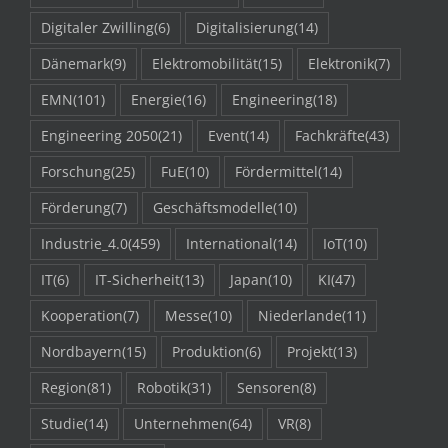
Digitaler Zwilling
(6)
Digitalisierung
(14)
Dänemark
(9)
Elektromobilität
(15)
Elektronik
(7)
EMN
(101)
Energie
(16)
Engineering
(18)
Engineering 2050
(21)
Event
(14)
Fachkräfte
(43)
Forschung
(25)
FuE
(10)
Fördermittel
(14)
Förderung
(7)
Geschäftsmodelle
(10)
Industrie_4.0
(459)
International
(14)
IoT
(10)
IT
(6)
IT-Sicherheit
(13)
Japan
(10)
KI
(47)
Kooperation
(7)
Messe
(10)
Niederlande
(11)
Nordbayern
(15)
Produktion
(6)
Projekt
(13)
Region
(81)
Robotik
(31)
Sensoren
(8)
Studie
(14)
Unternehmen
(64)
VR
(8)