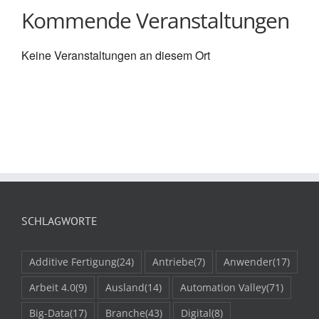
Kommende Veranstaltungen
Keine Veranstaltungen an diesem Ort
SCHLAGWORTE
Additive Fertigung
(24)
Antriebe
(7)
Anwender
(17)
Arbeit 4.0
(9)
Ausland
(14)
Automation Valley
(71)
Big-Data
(17)
Branche
(43)
Digital
(8)