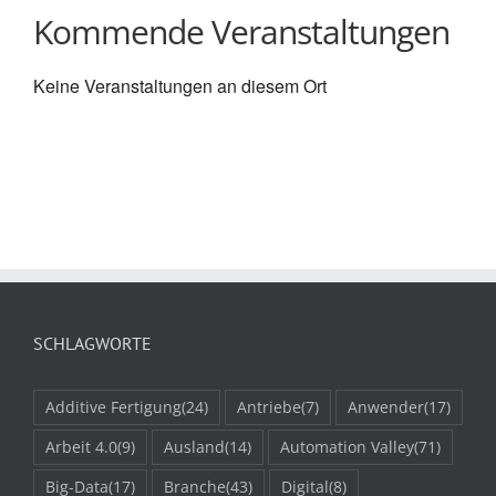
Kommende Veranstaltungen
Keine Veranstaltungen an diesem Ort
SCHLAGWORTE
Additive Fertigung
(24)
Antriebe
(7)
Anwender
(17)
Arbeit 4.0
(9)
Ausland
(14)
Automation Valley
(71)
Big-Data
(17)
Branche
(43)
Digital
(8)