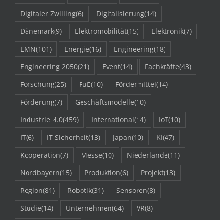
Digitaler Zwilling
(6)
Digitalisierung
(14)
Dänemark
(9)
Elektromobilität
(15)
Elektronik
(7)
EMN
(101)
Energie
(16)
Engineering
(18)
Engineering 2050
(21)
Event
(14)
Fachkräfte
(43)
Forschung
(25)
FuE
(10)
Fördermittel
(14)
Förderung
(7)
Geschäftsmodelle
(10)
Industrie_4.0
(459)
International
(14)
IoT
(10)
IT
(6)
IT-Sicherheit
(13)
Japan
(10)
KI
(47)
Kooperation
(7)
Messe
(10)
Niederlande
(11)
Nordbayern
(15)
Produktion
(6)
Projekt
(13)
Region
(81)
Robotik
(31)
Sensoren
(8)
Studie
(14)
Unternehmen
(64)
VR
(8)