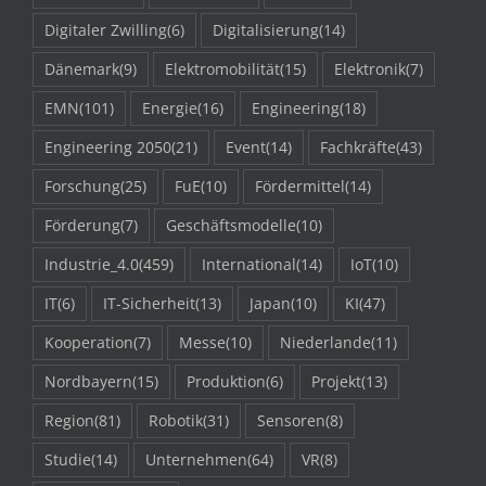
Digitaler Zwilling
(6)
Digitalisierung
(14)
Dänemark
(9)
Elektromobilität
(15)
Elektronik
(7)
EMN
(101)
Energie
(16)
Engineering
(18)
Engineering 2050
(21)
Event
(14)
Fachkräfte
(43)
Forschung
(25)
FuE
(10)
Fördermittel
(14)
Förderung
(7)
Geschäftsmodelle
(10)
Industrie_4.0
(459)
International
(14)
IoT
(10)
IT
(6)
IT-Sicherheit
(13)
Japan
(10)
KI
(47)
Kooperation
(7)
Messe
(10)
Niederlande
(11)
Nordbayern
(15)
Produktion
(6)
Projekt
(13)
Region
(81)
Robotik
(31)
Sensoren
(8)
Studie
(14)
Unternehmen
(64)
VR
(8)