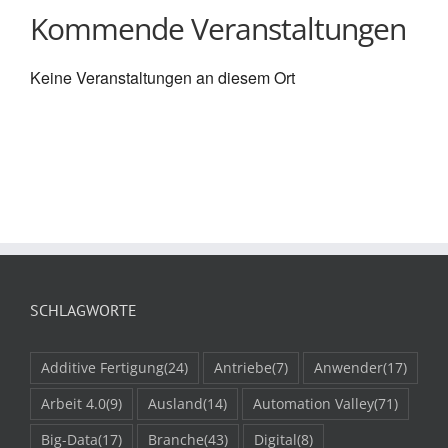
Kommende Veranstaltungen
Keine Veranstaltungen an diesem Ort
SCHLAGWORTE
Additive Fertigung
(24)
Antriebe
(7)
Anwender
(17)
Arbeit 4.0
(9)
Ausland
(14)
Automation Valley
(71)
Big-Data
(17)
Branche
(43)
Digital
(8)