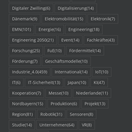
Digitaler Zwilling
(6)
Digitalisierung
(14)
Dänemark
(9)
Elektromobilität
(15)
Elektronik
(7)
EMN
(101)
Energie
(16)
Engineering
(18)
Engineering 2050
(21)
Event
(14)
Fachkräfte
(43)
Forschung
(25)
FuE
(10)
Fördermittel
(14)
Förderung
(7)
Geschäftsmodelle
(10)
Industrie_4.0
(459)
International
(14)
IoT
(10)
IT
(6)
IT-Sicherheit
(13)
Japan
(10)
KI
(47)
Kooperation
(7)
Messe
(10)
Niederlande
(11)
Nordbayern
(15)
Produktion
(6)
Projekt
(13)
Region
(81)
Robotik
(31)
Sensoren
(8)
Studie
(14)
Unternehmen
(64)
VR
(8)