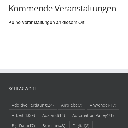
Kommende Veranstaltungen
Keine Veranstaltungen an diesem Ort
SCHLAGWORTE
Additive Fertigung
(24)
Antriebe
(7)
Anwender
(17)
Arbeit 4.0
(9)
Ausland
(14)
Automation Valley
(71)
Big-Data
(17)
Branche
(43)
Digital
(8)