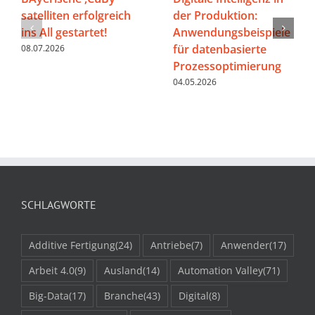
satelliten erfolgreich
der Produktion:
ins All gestartet!
Anwendungsbeispiele
für datenbasierte
08.07.2026
Prozessoptimierung
04.05.2026
SCHLAGWORTE
Additive Fertigung
(24)
Antriebe
(7)
Anwender
(17)
Arbeit 4.0
(9)
Ausland
(14)
Automation Valley
(71)
Big-Data
(17)
Branche
(43)
Digital
(8)