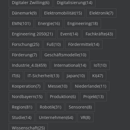
Digitaler Zwilling
(6)
Digitalisierung
(14)
Dänemark
(9)
Elektromobilität
(15)
Elektronik
(7)
EMN
(101)
Energie
(16)
Engineering
(18)
Engineering 2050
(21)
Event
(14)
Fachkräfte
(43)
Forschung
(25)
FuE
(10)
Fördermittel
(14)
Förderung
(7)
Geschäftsmodelle
(10)
Industrie_4.0
(459)
International
(14)
IoT
(10)
IT
(6)
IT-Sicherheit
(13)
Japan
(10)
KI
(47)
Kooperation
(7)
Messe
(10)
Niederlande
(11)
Nordbayern
(15)
Produktion
(6)
Projekt
(13)
Region
(81)
Robotik
(31)
Sensoren
(8)
Studie
(14)
Unternehmen
(64)
VR
(8)
Wissenschaft
(25)