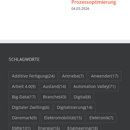
Prozessoptimierung
04.05.2026
SCHLAGWORTE
Additive Fertigung
(24)
Antriebe
(7)
Anwender
(17)
Arbeit 4.0
(9)
Ausland
(14)
Automation Valley
(71)
Big-Data
(17)
Branche
(43)
Digital
(8)
Digitaler Zwilling
(6)
Digitalisierung
(14)
Dänemark
(9)
Elektromobilität
(15)
Elektronik
(7)
EMN
(101)
Energie
(16)
Engineering
(18)