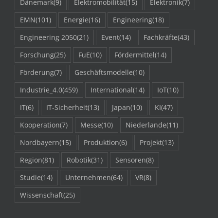
Dänemark
(9)
Elektromobilität
(15)
Elektronik
(7)
EMN
(101)
Energie
(16)
Engineering
(18)
Engineering 2050
(21)
Event
(14)
Fachkräfte
(43)
Forschung
(25)
FuE
(10)
Fördermittel
(14)
Förderung
(7)
Geschäftsmodelle
(10)
Industrie_4.0
(459)
International
(14)
IoT
(10)
IT
(6)
IT-Sicherheit
(13)
Japan
(10)
KI
(47)
Kooperation
(7)
Messe
(10)
Niederlande
(11)
Nordbayern
(15)
Produktion
(6)
Projekt
(13)
Region
(81)
Robotik
(31)
Sensoren
(8)
Studie
(14)
Unternehmen
(64)
VR
(8)
Wissenschaft
(25)