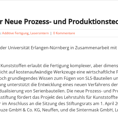
ür Neue Prozess- und Produktionste
s:
Additive Fertigung
,
Lasersintern
|
0 Kommentare
t der Universität Erlangen-Nürnberg in Zusammenarbeit mi
n Kunststoffen erlaubt die Fertigung komplexer, aber dimen
cht auf kostenaufwändige Werkzeuge eine wirtschaftliche F
t jedoch grundlegendes Wissen zum Fügen von SLS-Bauteilen
tung unterstützt die Entwicklung eines neuen Verfahrens de
vidualisierung von Serienbauteilen. Die neue Prozess- und 
stiftung fördert das Projekt des Lehrstuhls für Kunststofft
r im Anschluss an die Sitzung des Stiftungsrats am 1. April
uze GmbH & Co. KG, Neuffen, und die Sintermask GmbH, Lup