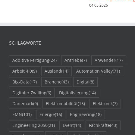
04.05.2026
SCHLAGWORTE
Additive Fertigung
(24)
Antriebe
(7)
Anwender
(17)
Arbeit 4.0
(9)
Ausland
(14)
Automation Valley
(71)
Big-Data
(17)
Branche
(43)
Digital
(8)
Digitaler Zwilling
(6)
Digitalisierung
(14)
Dänemark
(9)
Elektromobilität
(15)
Elektronik
(7)
EMN
(101)
Energie
(16)
Engineering
(18)
Engineering 2050
(21)
Event
(14)
Fachkräfte
(43)