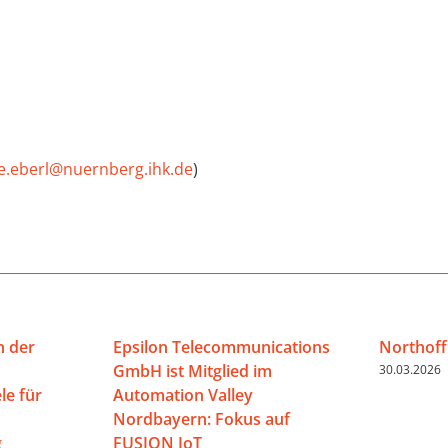
de.eberl@nuernberg.ihk.de
)
n der
Epsilon Telecommunications
Northoff
GmbH ist Mitglied im
30.03.2026
e für
Automation Valley
Nordbayern: Fokus auf
g
FUSION IoT