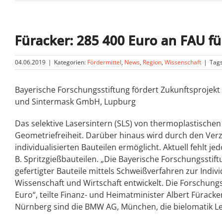
Füracker: 285 400 Euro an FAU f
04.06.2019
|
Kategorien:
Fördermittel
,
News
,
Region
,
Wissenschaft
|
Tag
Bayerische Forschungsstiftung fördert Zukunftsprojek
und Sintermask GmbH, Lupburg
Das selektive Lasersintern (SLS) von thermoplastische
Geometriefreiheit. Darüber hinaus wird durch den Verzi
individualisierten Bauteilen ermöglicht. Aktuell fehl
B. Spritzgießbauteilen. „Die Bayerische Forschungsstif
gefertigter Bauteile mittels Schweißverfahren zur Indi
Wissenschaft und Wirtschaft entwickelt. Die Forschungs
Euro“, teilte Finanz- und Heimatminister Albert Füracke
Nürnberg sind die BMW AG, München, die bielomatik Le