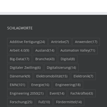
SCHLAGWORTE
Additive Fertigung
(24)
Antriebe
(7)
Anwender
(17)
Arbeit 4.0
(9)
Ausland
(14)
Automation Valley
(71)
Big-Data
(17)
Branche
(43)
Digital
(8)
Digitaler Zwilling
(6)
Digitalisierung
(14)
Dänemark
(9)
Elektromobilität
(15)
Elektronik
(7)
EMN
(101)
Energie
(16)
Engineering
(18)
Engineering 2050
(21)
Event
(14)
Fachkräfte
(43)
Forschung
(25)
FuE
(10)
Fördermittel
(14)